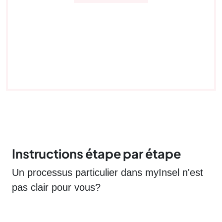
Demande par e-mail :
Contactez l’équipe
d’assistance
par e-mail
(canal non sécurisé,
donc inapproprié pour les contenus
confidentiels).
Hotline:
Appelez-nous au:
+41 31 664 38 39
Instructions étape par étape
Un processus particulier dans myInsel n'est
pas clair pour vous?