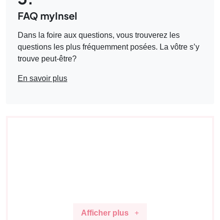
FAQ myInsel
Dans la foire aux questions, vous trouverez les
questions les plus fréquemment posées. La vôtre s’y
trouve peut-être?
En savoir plus
4.
Vous n’avez pas trouvé de réponse ?
Message au service clientèle :
Écrivez-nous
un message sur
le portail patient
(canal
sécurisé, uniquement pour les patientes et
patients disposant déjà d'un compte).
Afficher plus