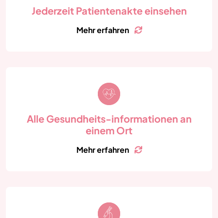
per App.
Jederzeit Patientenakte einsehen
Mehr erfahren
Zurück
Finden Sie alle Gesundheitsinformationen rund um
Ihre Behandlung in unseren Kliniken ganzheitlich und
übersichtlich an einem Ort.
Alle Gesundheits-informationen an
einem Ort
Mehr erfahren
Zurück
Sehen Sie die klinische Dokumentation Ihrer