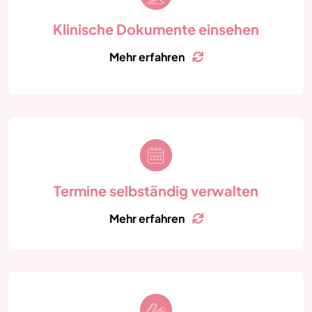
Besuche bei der Insel Gruppe ein: Befunde, Labor-
oder Testergebnisse, Ultraschall- und
Klinische Dokumente einsehen
Röntgenbilder usw.
Mehr erfahren
Zurück
Verwalten Sie Ihre Behandlungs- und Folgetermine
bei der Insel Gruppe bequem und einfach online.
Termine selbständig verwalten
Mehr erfahren
Zurück
Erhalten Sie Zugriff auf nur für Sie freigegebene