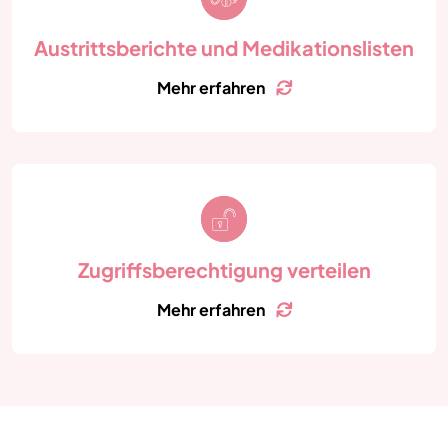
Berichte und Medikationslisten bei Ihrem
Spitalaustritt.
Austrittsberichte und Medikationslisten
Mehr erfahren
Zurück
Gewähren Sie in myInsel auch Angehörigen Zugriff
auf Ihre Behandlungsinformationen, wenn Sie dies
wünschen.
Zugriffsberechtigung verteilen
Mehr erfahren
Zurück